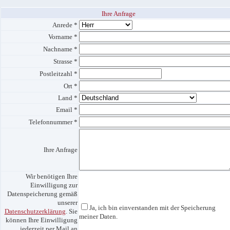
Ihre Anfrage
Anrede *
Vorname *
Nachname *
Strasse *
Postleitzahl *
Ort *
Land *
Email *
Telefonnummer *
Ihre Anfrage
Wir benötigen Ihre
Einwilligung zur
Datenspeicherung gemäß
unserer
Ja, ich bin einverstanden mit der Speicherung
Datenschutzerklärung
. Sie
meiner Daten.
können Ihre Einwilligung
jederzeit per Mail an